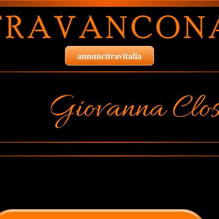
annuncitravitalia
Giovanna Clos